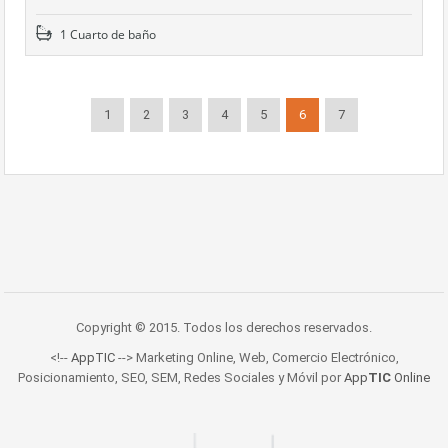
1 Cuarto de baño
1
2
3
4
5
6
7
Copyright © 2015. Todos los derechos reservados.
<!--
AppTIC
--> Marketing Online, Web, Comercio Electrónico,
Posicionamiento, SEO, SEM, Redes Sociales y Móvil por
App
TIC
Online