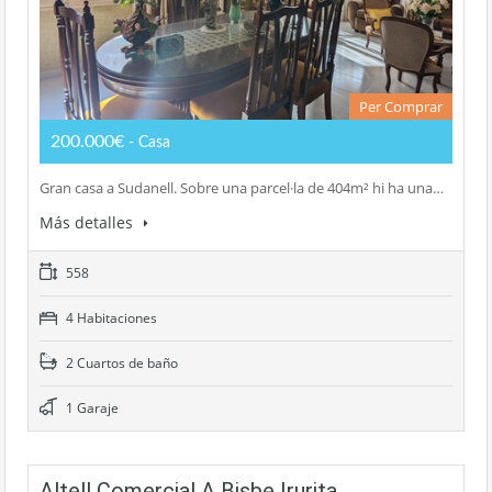
Per Comprar
200.000€
- Casa
Gran casa a Sudanell. Sobre una parcel·la de 404m² hi ha una…
Más detalles
558
4 Habitaciones
2 Cuartos de baño
1 Garaje
Altell Comercial A Bisbe Irurita