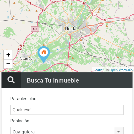
22
+
−
Leaflet
| ©
OpenStreetMap
Busca Tu Inmueble
Paraules clau
Población
Cualquiera