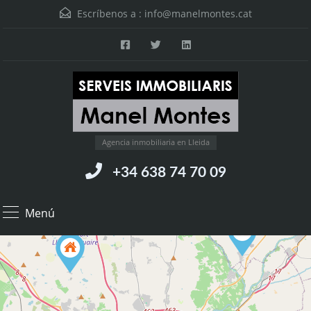
Escríbenos a :
info@manelmontes.cat
Agencia inmobiliaria en Lleida
+34 638 74 70 09
Menú