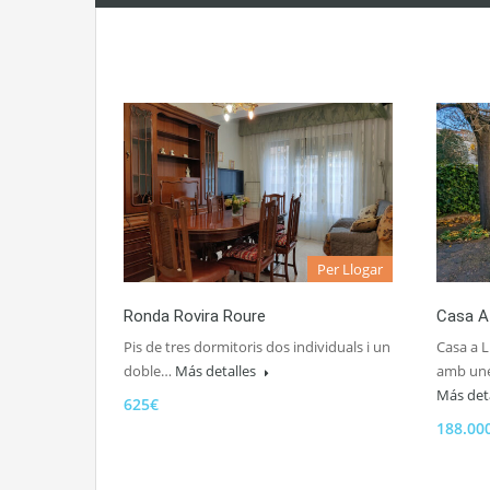
Per Llogar
Ronda Rovira Roure
Casa A 
Pis de tres dormitoris dos individuals i un
Casa a L
doble…
Más detalles
amb une
Más det
625€
188.00