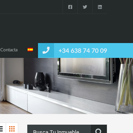
Inmuebles
Galería
Notícias
Contacta
Contacta
+34 638 74 70 09
Busca Tu Inmueble