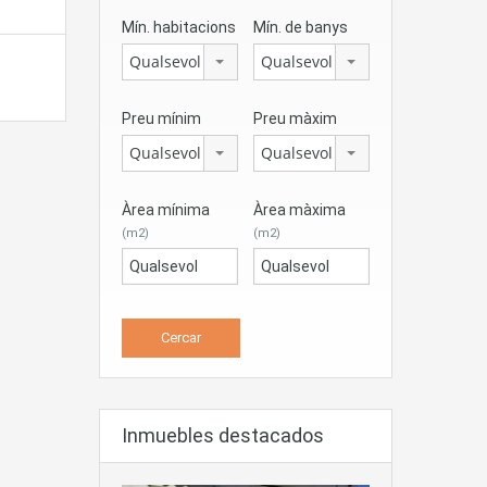
Mín. habitacions
Mín. de banys
Qualsevol
Qualsevol
Preu mínim
Preu màxim
Qualsevol
Qualsevol
Àrea mínima
Àrea màxima
(m2)
(m2)
Inmuebles destacados