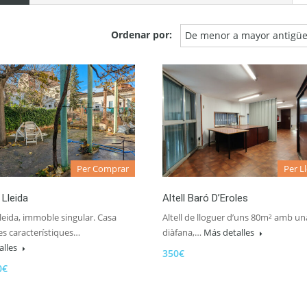
Ordenar por:
De menor a mayor antigü
Per Comprar
Per L
Lleida
Altell Baró D’Eroles
leida, immoble singular. Casa
Altell de lloguer d’uns 80m² amb un
s característiques…
diàfana,…
Más detalles
alles
350€
0€