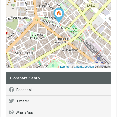
Leaflet
| ©
OpenStreetMap
contributors
Compartir esto
Facebook
Twitter
WhatsApp