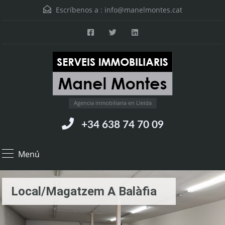
Escríbenos a :
info@manelmontes.cat
Agencia inmobiliaria en Lleida
+34 638 74 70 09
Menú
Local/Magatzem A Balàfia