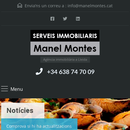
Envia’ns un correu a :
info@manelmontes.cat
Agència immobiliària a Lleida
+34 638 74 70 09
Menu
Notícies
Comprova si hi ha actualitzacions