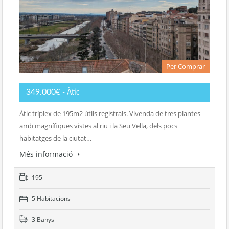
Per Comprar
349.000€
- Àtic
Àtic tríplex de 195m2 útils registrals. Vivenda de tres plantes
amb magnífiques vistes al riu i la Seu Vella, dels pocs
habitatges de la ciutat…
Més informació
195
5 Habitacions
3 Banys