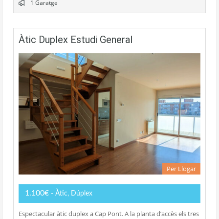
1 Garatge
Àtic Duplex Estudi General
Per Llogar
1.100€
- Àtic, Dúplex
Espectacular àtic duplex a Cap Pont. A la planta d’accès els tres