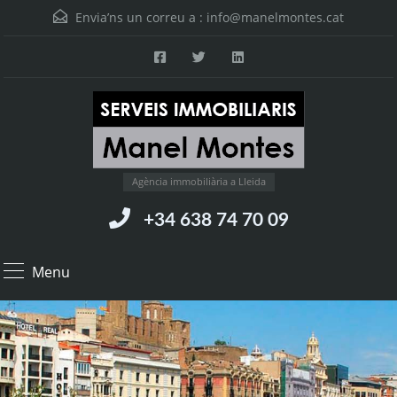
Envia’ns un correu a :
info@manelmontes.cat
Agència immobiliària a Lleida
+34 638 74 70 09
Menu