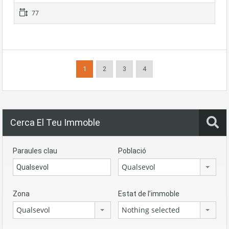
77
1
2
3
4
Cerca El Teu Immoble
Paraules clau
Població
Qualsevol
Zona
Estat de l’immoble
Qualsevol
Nothing selected