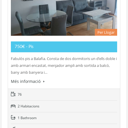
Per Llogar
750€
- Pis
Fabulós pis a Balafia. Consta de dos dormitoris un d’ells doble i
amb armari encastat, menjador ampli amb sortida a balcó,
bany amb banyera i…
Més informació
76
2 Habitacions
1 Bathroom