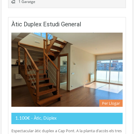
1 Garatge
Àtic Duplex Estudi General
Per Llogar
1.100€
- Àtic, Dúplex
Espectacular àtic duplex a Cap Pont. A la planta d’accès els tres