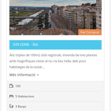
Per Comprar
349.000€
- Àtic
Àtic tríplex de 195m2 útils registrals. Vivenda de tres plantes
amb magnífiques vistes al riu i la Seu Vella, dels pocs
habitatges de la ciutat…
Més informació
195
5 Habitacions
3 Banys