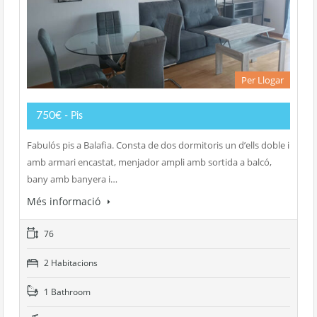
Per Llogar
750€
- Pis
Fabulós pis a Balafia. Consta de dos dormitoris un d’ells doble i
amb armari encastat, menjador ampli amb sortida a balcó,
bany amb banyera i…
Més informació
76
2 Habitacions
1 Bathroom