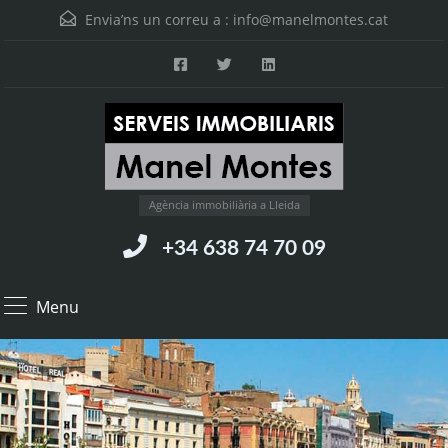
Envia’ns un correu a :
info@manelmontes.cat
Agència immobiliària a Lleida
+34 638 74 70 09
Menu