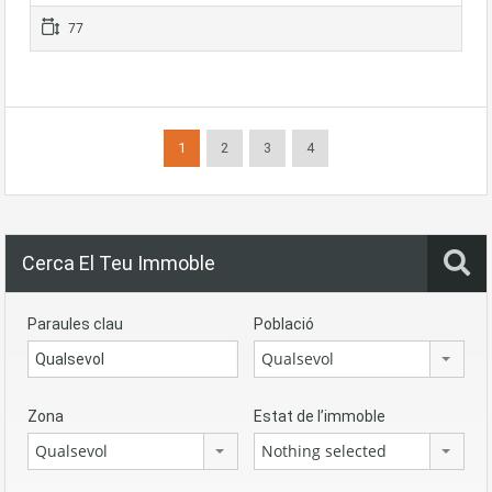
77
1
2
3
4
Cerca El Teu Immoble
Paraules clau
Població
Qualsevol
Zona
Estat de l’immoble
Qualsevol
Nothing selected