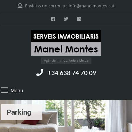
Envia’ns un correu a :
info@manelmontes.cat
Agència immobiliària a Lleida
+34 638 74 70 09
Menu
Parking