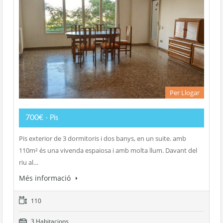
Per Llogar
700€
- Pis
Pis exterior de 3 dormitoris i dos banys, en un suite. amb
110m² és una vivenda espaiosa i amb molta llum. Davant del
riu al…
Més informació
110
3 Habitacions