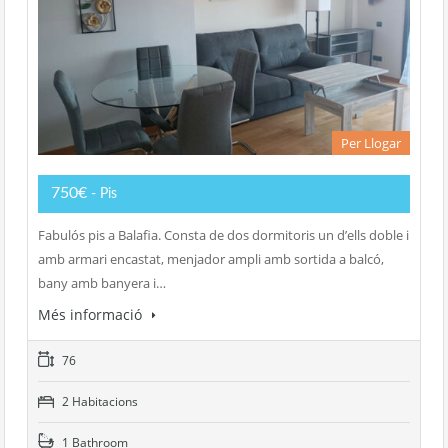
Per Llogar
750€
- Pis
Fabulós pis a Balafia. Consta de dos dormitoris un d’ells doble i
amb armari encastat, menjador ampli amb sortida a balcó,
bany amb banyera i…
Més informació
76
2 Habitacions
1 Bathroom