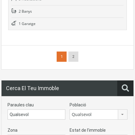
2 Banys
1 Garatge
1
2
Cerca El Teu Immoble
Paraules clau
Població
Qualsevol
Zona
Estat de l’immoble