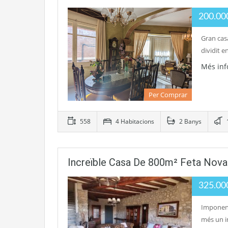
200.0
Gran cas
dividit 
Més in
Per Comprar
558
4 Habitacions
2 Banys
Increïble Casa De 800m² Feta Nova
325.0
Imponent
més un i