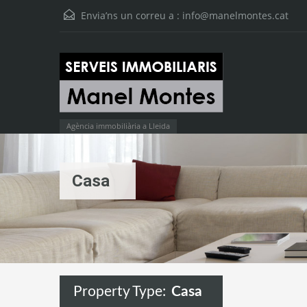
Envia’ns un correu a :
info@manelmontes.cat
Agència immobiliària a Lleida
Casa
Property Type:
Casa