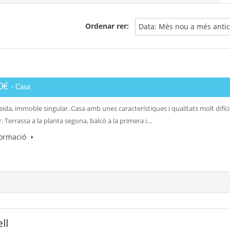
Ordenar rer:
Data: Més nou a més antic
00€
- Casa
eida, immoble singular. Casa amb unes característiques i qualitats molt difíci
. Terrassa a la planta segona, balcó a la primera i…
formació
ll