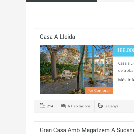
Casa A Lleida
188.0
Casa a Ll
de trobar
Més in
Per Comprar
214
6 Habitacions
2 Banys
Gran Casa Amb Magatzem A Sudane