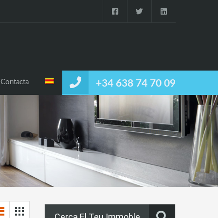
Immobles
Galeria
Notícies
Contacta
Contacta
+34 638 74 70 09
Cerca El Teu Immoble