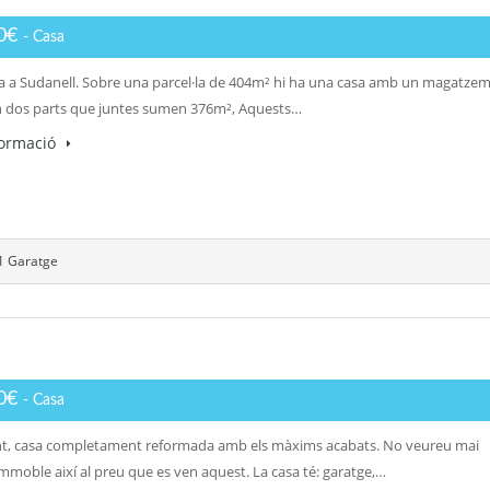
00€
- Casa
a a Sudanell. Sobre una parcel·la de 404m² hi ha una casa amb un magatze
en dos parts que juntes sumen 376m², Aquests…
formació
1 Garatge
00€
- Casa
, casa completament reformada amb els màxims acabats. No veureu mai
mmoble així al preu que es ven aquest. La casa té: garatge,…